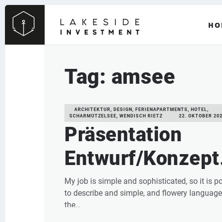
HO
Tag: amsee
ARCHITEKTUR, DESIGN, FERIENAPARTMENTS, HOTEL,
SCHARMÜTZELSEE, WENDISCH RIETZ
22. OKTOBER 20
Präsentation
Entwurf/Konzept
“Lakeside
My job is simple and sophisticated, so it is p
to describe and simple, and flowery language.
Scharmützelsee
the…