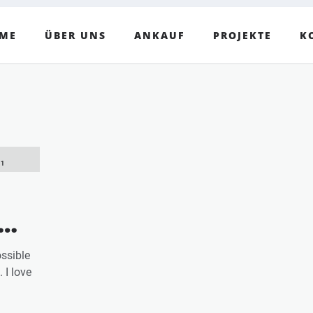
ME
ÜBER UNS
ANKAUF
PROJEKTE
K
21
ossible
 I love
”