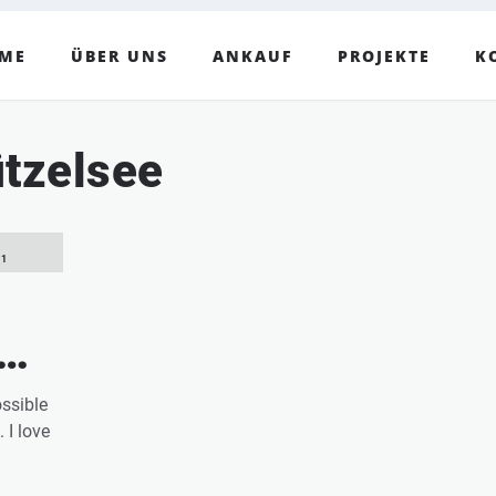
ME
ÜBER UNS
ANKAUF
PROJEKTE
K
tzelsee
21
ossible
 I love
”