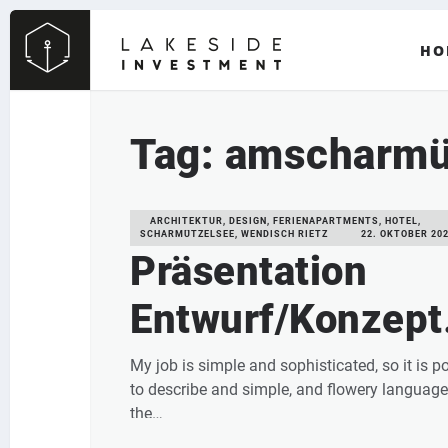
HO
Tag: amscharmü
ARCHITEKTUR, DESIGN, FERIENAPARTMENTS, HOTEL,
SCHARMÜTZELSEE, WENDISCH RIETZ
22. OKTOBER 20
Präsentation
Entwurf/Konzept
“Lakeside
My job is simple and sophisticated, so it is p
to describe and simple, and flowery language.
Scharmützelsee
the…